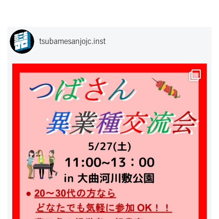
tsubamesanjojc.inst