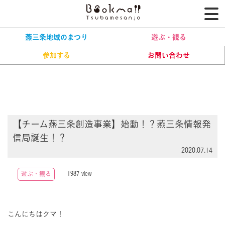
燕三条ブッ
燕三条地域のまつり
遊ぶ・観る
カテゴリーから探す
参加する
お問い合わせ
燕三条地域のまつり
イベント情報一覧
遊ぶ・観る
参加する
【チーム燕三条創造事業】始動！？燕三条情報発
信局誕生！？
2020.07.14
1987
遊ぶ・観る
view
こんにちはクマ！