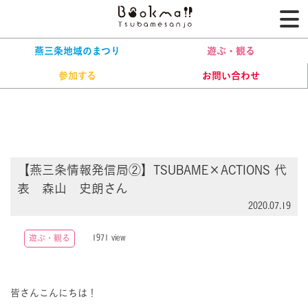
燕三条ブッ
燕三条地域のまつり
遊ぶ・観る
カテゴリーから探す
参加する
お問い合わせ
燕三条地域のまつり
イベント情報一覧
遊ぶ・観る
参加する
【燕三条情報発信局②】TSUBAME×ACTIONS 代
表 森山 史朗さん
2020.07.19
1971
遊ぶ・観る
view
皆さんこんにちは！