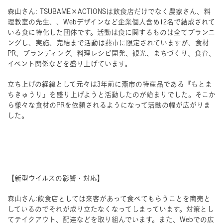
森山さん: TSUBAME×ACTIONSは飲食店だけでなく農家さん、料
理教室の先生、、Webデザインなど企業個人含め12名で結成されて
いる食に特化した団体です。活動は食に関するものは全てプランニ
ングし、実施、完結まで活動は燕市に限定されていますが、食材
PR、ブランディング、料理レシピ開発、観光、まちづくり、食育、
イベント関係などを盛り上げています。
立ち上げの経緯として元々は3年前に燕市の特産品である『もとま
ちきゅうり』を盛り上げようと活動したのが始まりでした。そこか
ら様々な食材のPRを依頼されるようになって活動の幅が広がりま
した。
【新型ウイルスの影響・対応】
森山さん:飲食店としては来客があって食べてもらうことを商売と
しているのでそれが成り立たなくなってしまっています。対策とし
てテイクアウト、配達などを取り組んでいます。また、Webでの広