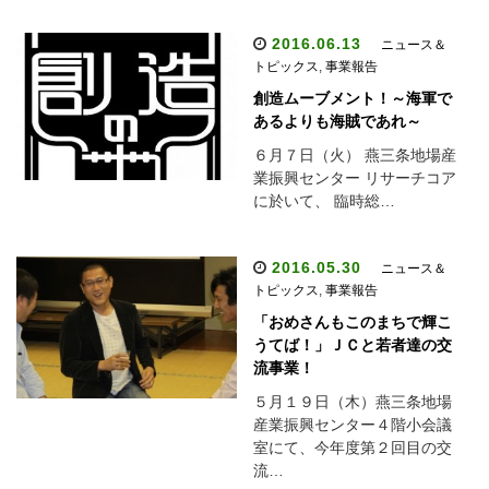
2016.06.13
ニュース＆
トピックス
,
事業報告
創造ムーブメント！～海軍で
あるよりも海賊であれ～
６月７日（火） 燕三条地場産
業振興センター リサーチコア
に於いて、 臨時総…
2016.05.30
ニュース＆
トピックス
,
事業報告
「おめさんもこのまちで輝こ
うてば！」ＪＣと若者達の交
流事業！
５月１９日（木）燕三条地場
産業振興センター４階小会議
室にて、今年度第２回目の交
流…