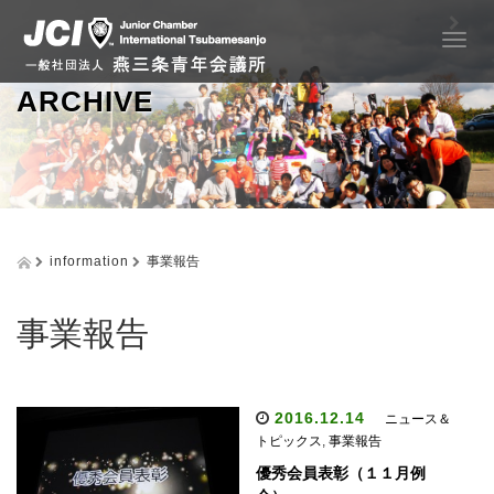
T
o
g
ARCHIVE
g
l
e
n
a
v
i
information
事業報告
g
a
t
事業報告
i
o
n
2016.12.14
ニュース＆
トピックス
,
事業報告
優秀会員表彰（１１月例