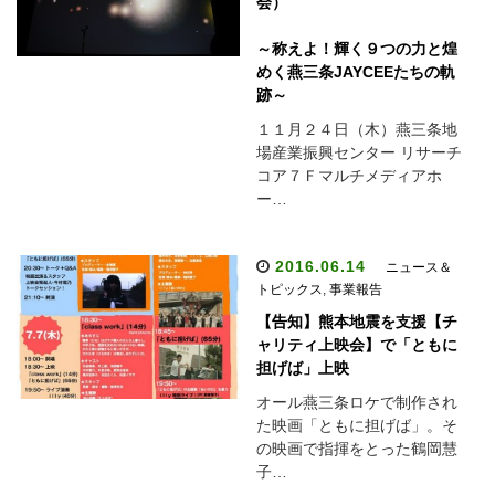
会）
～称えよ！輝く９つの力と煌
めく燕三条JAYCEEたちの軌
跡～
１１月２４日（木）燕三条地
場産業振興センター リサーチ
コア７Ｆマルチメディアホ
ー…
2016.06.14
ニュース＆
トピックス
,
事業報告
【告知】熊本地震を支援【チ
ャリティ上映会】で「ともに
担げば」上映
オール燕三条ロケで制作され
た映画「ともに担げば」。そ
の映画で指揮をとった鶴岡慧
子…