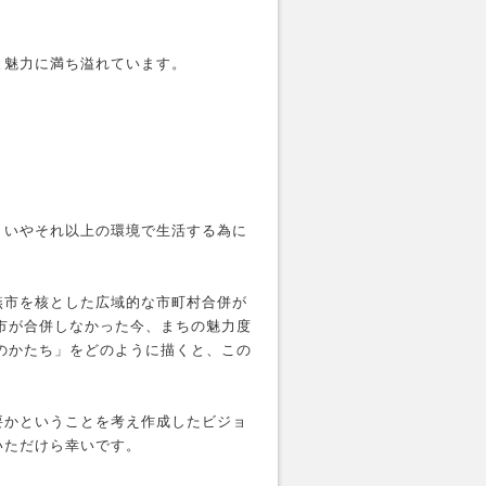
と魅力に満ち溢れています。
、いやそれ以上の環境で生活する為に
燕市を核とした広域的な市町村合併が
燕市が合併しなかった今、まちの魅力度
ちのかたち」をどのように描くと、この
。
要かということを考え作成したビジョ
いただけら幸いです。