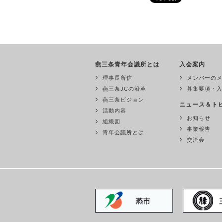
燕三条青年会議所とは
入会案内
理事長所信
メンバーの
燕三条JCの沿革
募集要項・
燕三条ビジョン
ニュース＆ト
活動内容
お知らせ
組織図
事業報告
青年会議所とは
交流会