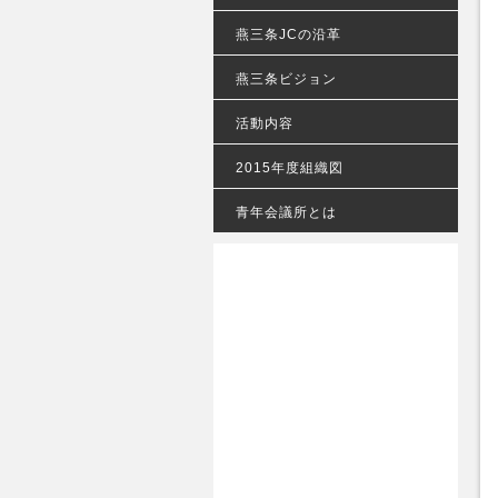
燕三条JCの沿革
燕三条ビジョン
活動内容
2015年度組織図
青年会議所とは