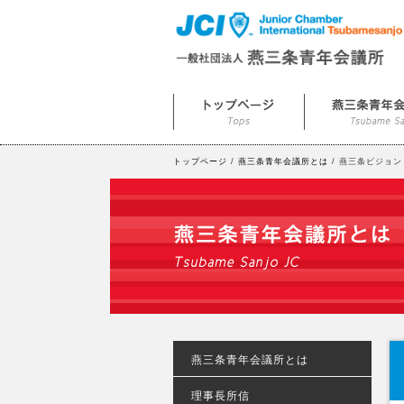
トップページ
/
燕三条青年会議所とは
/ 燕三条ビジョン
燕三条青年会議所とは
理事長所信