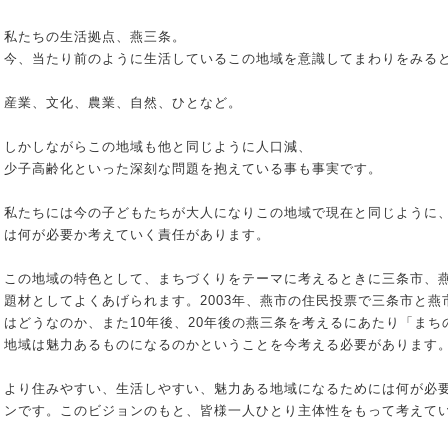
私たちの生活拠点、燕三条。
今、当たり前のように生活しているこの地域を意識してまわりをみる
産業、文化、農業、自然、ひとなど。
しかしながらこの地域も他と同じように人口減、
少子高齢化といった深刻な問題を抱えている事も事実です。
私たちには今の子どもたちが大人になりこの地域で現在と同じように
は何が必要か考えていく責任があります。
この地域の特色として、まちづくりをテーマに考えるときに三条市、
題材としてよくあげられます。2003年、燕市の住民投票で三条市と
はどうなのか、また10年後、20年後の燕三条を考えるにあたり「ま
地域は魅力あるものになるのかということを今考える必要があります
より住みやすい、生活しやすい、魅力ある地域になるためには何が必
ンです。このビジョンのもと、皆様一人ひとり主体性をもって考えて