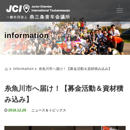
T
o
g
g
information
l
e
n
a
v
i
information
糸魚川市へ届け！【募金活動＆資材積み込み】
g
a
t
i
糸魚川市へ届け！【募金活動＆資材積
o
み込み】
n
2016.12.29
ニュース＆トピックス