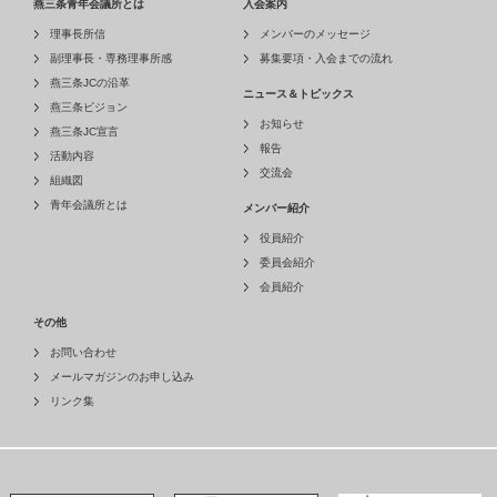
燕三条青年会議所とは
入会案内
理事長所信
メンバーのメッセージ
副理事長・専務理事所感
募集要項・入会までの流れ
燕三条JCの沿革
ニュース＆トピックス
燕三条ビジョン
お知らせ
燕三条JC宣言
報告
活動内容
交流会
組織図
青年会議所とは
メンバー紹介
役員紹介
委員会紹介
会員紹介
その他
お問い合わせ
メールマガジンのお申し込み
リンク集