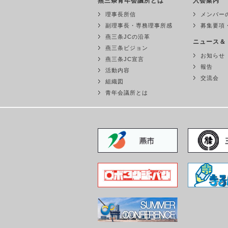
燕三条青年会議所とは
入会案内
理事長所信
メンバー
副理事長・専務理事所感
募集要項
燕三条JCの沿革
ニュース＆
燕三条ビジョン
お知らせ
燕三条JC宣言
報告
活動内容
交流会
組織図
青年会議所とは