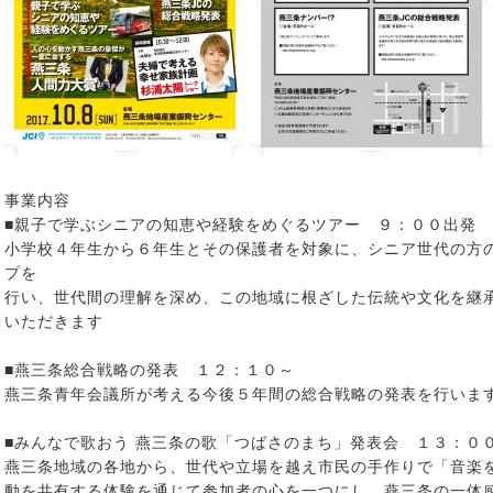
事業内容
■親子で学ぶシニアの知恵や経験をめぐるツアー ９：００出発
小学校４年生から６年生とその保護者を対象に、シニア世代の方
プを
行い、世代間の理解を深め、この地域に根ざした伝統や文化を継
いただきます
■燕三条総合戦略の発表 １２：１０～
燕三条青年会議所が考える今後５年間の総合戦略の発表を行いま
■みんなで歌おう 燕三条の歌「つばさのまち」発表会 １３：０
燕三条地域の各地から、世代や立場を越え市民の手作りで「音楽
動を共有する体験を通じて参加者の心を一つにし、燕三条の一体