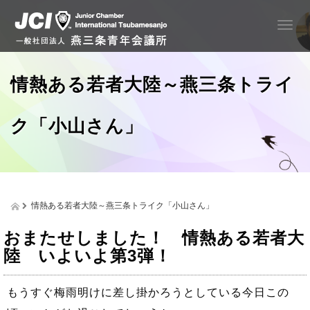
T
o
g
g
情熱ある若者大陸～燕三条トライ
l
e
n
ク「小山さん」
a
v
i
g
a
t
情熱ある若者大陸～燕三条トライク「小山さん」
i
o
おまたせしました！ 情熱ある若者大
n
陸 いよいよ第3弾！
もうすぐ梅雨明けに差し掛かろうとしている今日この