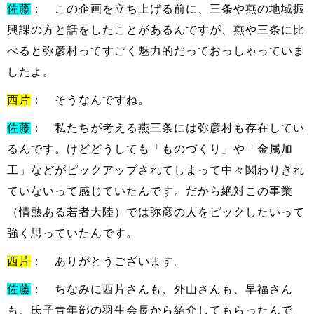
佐藤
： この企画を立ち上げる前に、三条や燕の地域振
興課の方と話をしたことがあるんですが、燕や三条に比
べると弥彦村ってすごく魅力的だっておっしゃっていま
したよ。
西片
： そうなんですね。
佐藤
： 私たちが考える燕三条には弥彦村も存在してい
るんです。けどどうしても「ものづくり」や「金属加
工」などがピックアップされてしまって中々関わりきれ
ていないって感じていたんです。だから絶対この事業
（情熱ある若者大陸）では弥彦の人をピックしたいって
強く思っていたんです。
西片
： ありがとうございます。
佐藤
： ちなみに西片さんも、外山さんも、早福さん
も、氏子青年部の羽生会長から紹介してもらったんで