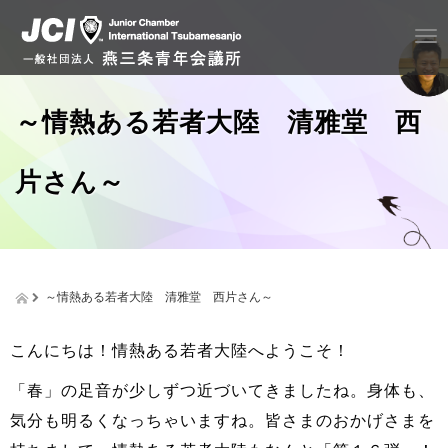
T
o
g
g
～情熱ある若者大陸 清雅堂 西
l
e
n
片さん～
a
v
i
g
a
t
～情熱ある若者大陸 清雅堂 西片さん～
i
o
n
こんにちは！情熱ある若者大陸へようこそ！
「春」の足音が少しずつ近づいてきましたね。身体も、
気分も明るくなっちゃいますね。皆さまのおかげさまを