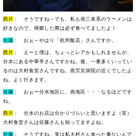
西片
： そうですね～でも、私も燕三条系のラーメンは
好きなので、帰郷した際は必ず食べてましたよ！
佐藤
： おぉ～やはり「杭州飯店」さんですか。
西片
： えーと僕は、ちょっとレアかもしれませんが、
分水にある中華亭さんですかね。後、一番多くいってい
るのは大村食堂さんですね。燕労災病院の近くでしたよ
ね。よく行きます。
佐藤
： おぉー分水地区に、燕地区・・・なるほどです
ね。
西片
： 分水のお店は分かりづらいと思いますよ（笑）
大村食堂さんは佐藤さんも知ってますよね。
佐藤
： そうですね。実は私大村さん食べた事ないんで