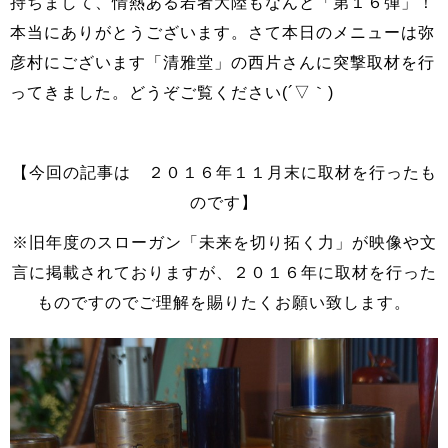
持ちまして、
情熱ある若者大陸もなんと「第１６
弾」！
本当にありがとうございます。さて本日のメニューは
弥
彦村にございます「清雅堂」の西片さんに突撃取材を行
ってきました。どうぞご覧ください(´▽｀)
【今回の記事は ２０１６年１１月末に取材を行ったも
のです】
※旧年度のスローガン「未来を切り拓く力」が映像や文
言に掲載されておりますが、２０１６年に取材を行った
ものですのでご理解を賜りたくお願い致します。