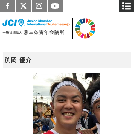
渕岡 優介