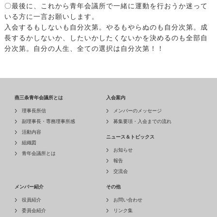
〇最後に、これから青年会議所で一緒に運動を行おうか迷って
いる方に一言お願いします。
入会するもしないも自分次第。やるもやらぬのも自分次第。成
長するかしないか、したいかしたくないかを決めるのも全部自
分次第。自分の人生、全ての選択は自分次第！！
燕三条青年会議所とは
入会案内
理事長所信
メンバーのメッセージ
副理事長・専務理事所感
募集要項・入会までの流れ
活動内容
ニュース＆トピックス
組織図
お知らせ
青年会議所とは
報告
交流会
メンバー紹介
その他
役員紹介
お問い合わせ
委員会紹介
リンク集