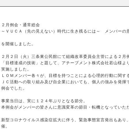
２月例会・通常総会
～ＶＵＣＡ（先の見えない）時代に生き残るには～ メンバーの
を開催しました。
２月２日（火）三条東公民館にて組織改革委員会主管による２月
「目標達成の技術」と題して、アチーブメント株式会社若山様よ
実施しました。
ＬＯＭメンバー各々が、目標を持つことによる心理的行動に関す
ＪＣ活動への取り組み及び自企業においても、個人の強みを発揮
例会でした。
事業当日は、実に１２４年ぶりとなる節分。
本例会がメンバーの皆さんに意識変革の節目・転機となっていた
新型コロナウイルス感染症拡大に伴う、緊急事態宣言発出もあり
催。