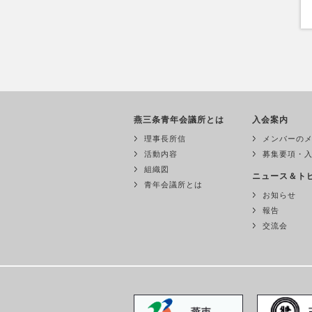
燕三条青年会議所とは
入会案内
理事長所信
メンバーの
活動内容
募集要項・
組織図
ニュース＆ト
青年会議所とは
お知らせ
報告
交流会