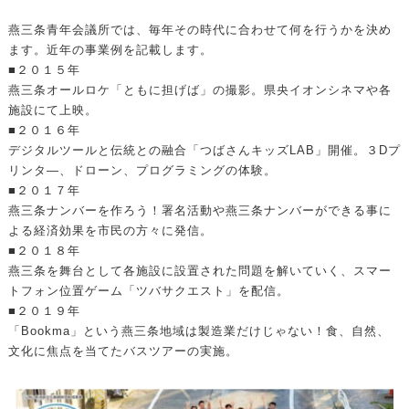
燕三条青年会議所では、毎年その時代に合わせて何を行うかを決め
ます。近年の事業例を記載します。
■２０１５年
燕三条オールロケ「ともに担げば」の撮影。県央イオンシネマや各
施設にて上映。
■２０１６年
デジタルツールと伝統との融合「つばさんキッズLAB」開催。３Dプ
リンタ―、ドローン、プログラミングの体験。
■２０１７年
燕三条ナンバーを作ろう！署名活動や燕三条ナンバーができる事に
よる経済効果を市民の方々に発信。
■２０１８年
燕三条を舞台として各施設に設置された問題を解いていく、スマー
トフォン位置ゲーム「ツバサクエスト」を配信。
■２０１９年
「Bookma」という燕三条地域は製造業だけじゃない！食、自然、
文化に焦点を当てたバスツアーの実施。