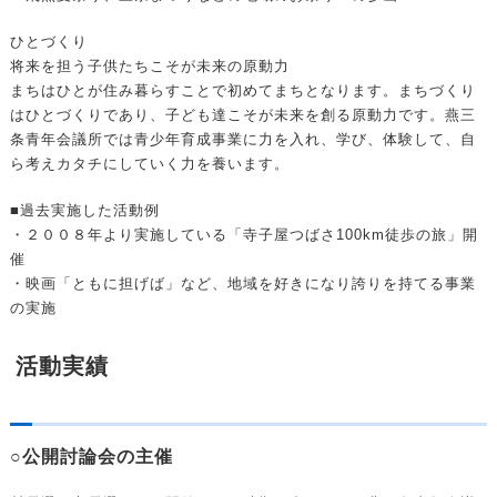
ひとづくり
将来を担う子供たちこそが未来の原動力
まちはひとが住み暮らすことで初めてまちとなります。まちづくり
はひとづくりであり、子ども達こそが未来を創る原動力です。燕三
条青年会議所では青少年育成事業に力を入れ、学び、体験して、自
ら考えカタチにしていく力を養います。
■過去実施した活動例
・２００８年より実施している「寺子屋つばさ100km徒歩の旅」開
催
・映画「ともに担げば」など、地域を好きになり誇りを持てる事業
の実施
活動実績
○公開討論会の主催