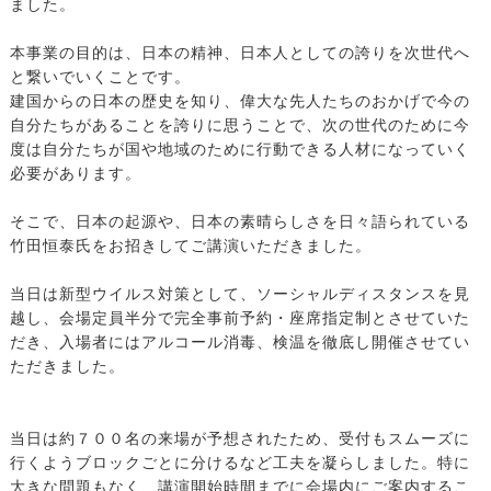
ました。
本事業の目的は、日本の精神、日本人としての誇りを次世代へ
と繋いでいくことです。
建国からの日本の歴史を知り、偉大な先人たちのおかげで今の
自分たちがあることを誇りに思うことで、次の世代のために今
度は自分たちが国や地域のために行動できる人材になっていく
必要があります。
そこで、日本の起源や、日本の素晴らしさを日々語られている
竹田恒泰氏をお招きしてご講演いただきました。
当日は新型ウイルス対策として、ソーシャルディスタンスを見
越し、会場定員半分で完全事前予約・座席指定制とさせていた
だき、入場者にはアルコール消毒、検温を徹底し開催させてい
ただきました。
当日は約７００名の来場が予想されたため、受付もスムーズに
行くようブロックごとに分けるなど工夫を凝らしました。特に
大きな問題もなく、講演開始時間までに会場内にご案内するこ