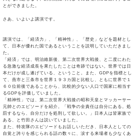
とができました。
さあ、いよいよ講演です。
講演では、「経済力」、「精神性」、「歴史」などを題材とし
て、日本が優れた国であるということを説明していただきまし
た。
「経済」では、明治維新後、第二次世界大戦後、と二度にわた
る急激な経済成長を果たしたことは奇跡ではない。世界では日
本だけが成し遂げている、ということ。また、GDPを指標とし
て、燕市と三条市を世界１９３カ国と比較し、ともに世界で１
６０位前後であることから、比較的少ない人口で国家に相当す
るGDPを評価していました。
「精神性」では、第二次世界大戦後の昭和天皇とマッカーサー
元帥とのエピソードを紹介。「戦争の全責任は自分にある。処
罰するなら、自分だけを処刑して欲しい。」日本人は皆家族で
ある、と竹田さんは説いていました。
また、特攻隊のエピソードもお話しいただき、日本人としての
自覚と誇りを感じられる話の数々に、涙する来場者も少なくあ