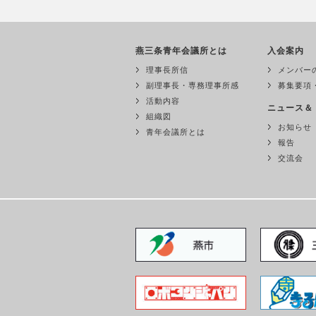
燕三条青年会議所とは
入会案内
理事長所信
メンバー
副理事長・専務理事所感
募集要項
活動内容
ニュース＆
組織図
お知らせ
青年会議所とは
報告
交流会