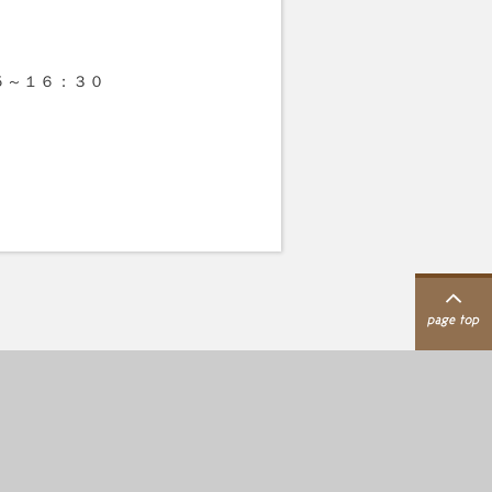
！
～１６：３０