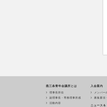
燕三条青年会議所とは
入会案内
理事長所信
メンバー
副理事長・専務理事所感
募集要項
活動内容
ニュース＆