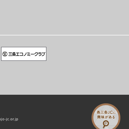
o-jc.or.jp