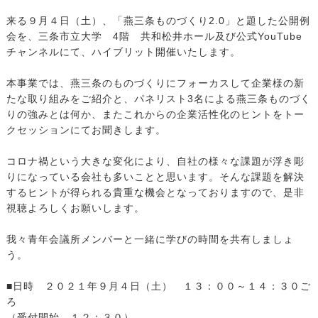
来る９月４日（土）、「燕三条ものづくり2.0」と題した公開例
会を、三条市立大学 4階 共和松井ホール及び公式YouTube
チャンネルにて、ハイブリット開催いたします。
本事業では、燕三条のものづくりにフォーカスして企業様の新
たな取り組みをご紹介と、パネリスト3名による燕三条ものづく
りの強みとは何か、またこれからの企業活性化のヒントをトー
クセッションにてお聞きします。
コロナ禍という大きな変化により、自社の様々な課題が浮き彫
りになっている会社も多いことと思います。そんな課題を解決
するヒントが得られる貴重な機会となっておりますので、是非
視聴よろしくお願いします。
我々青年会議所メンバーと一緒に学びの時間を共有しましょ
う。
■日時 ２０２１年９月４日（土） １３：００～１４：３０ご
ろ
（受付開始 １２：３０）