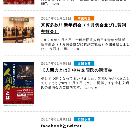
697...more
2017年01月11日
来賓多数!! 新年例会（１月例会並びに賀詞
交歓会）
Ｈ２９年１月６日 一般社団法人燕三条青年会議所
新年例会（１月例会並びに賀詞交歓会）を開催致しまし
た。 今回は、初...more
2017年01月08日
【人間力とは】中村文昭氏の講演会
少しずつ寒くなってまいりました。皆様いかがお過ごし
でしょうか(^o^) ２月１日（水）に開催します中村文昭
氏の講演会のご案内です。 ...more
2017年01月01日
facebookとtwitter